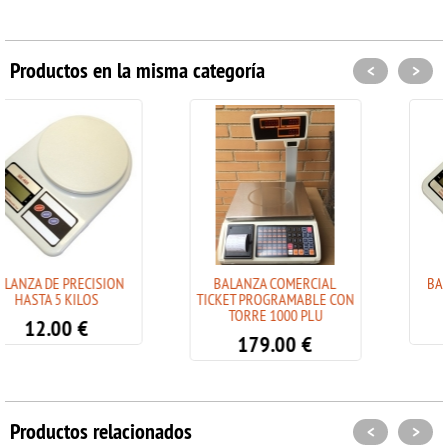
Productos en la misma categoría
<
>
N
BALANZA COMERCIAL
BALANZA DE PRECISION
TICKET PROGRAMABLE CON
HASTA 5 KILOS
TORRE 1000 PLU
11.00
€
179.00
€
Productos relacionados
<
>