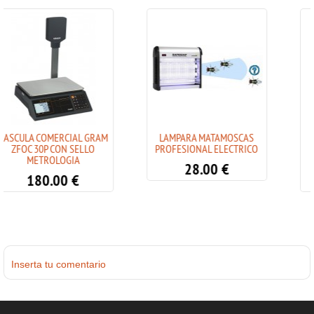
GRAM
LAMPARA MATAMOSCAS
BASCULA PROFESIONA
LO
PROFESIONAL ELECTRICO
COLGANTE ACERO
INOXIDABLE
28.00
€
339.00
€
Inserta tu comentario