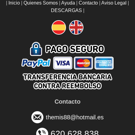
|
Inicio
|
Quienes Somos
|
Ayuda
|
Contacto
|
Aviso Legal
|
DESCARGAS
|
Contacto
themis88@hotmail.es
620 628 838